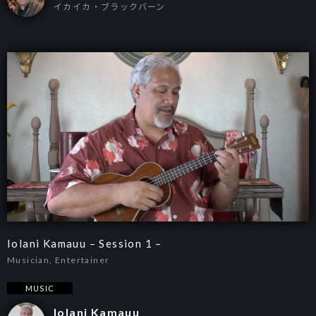
イカイカ・ブラックバーン
Iolani Kamauu – Session 1 –
Musician, Entertainer
MUSIC
Iolani Kamauu