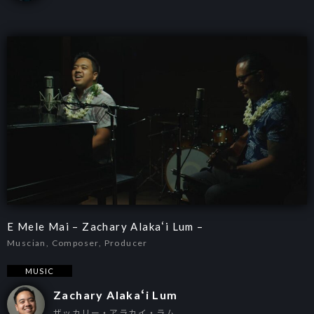
E Mele Mai – Zachary Alakaʻi Lum –
Muscian, Composer, Producer
MUSIC
Zachary Alakaʻi Lum
ザッカリー・アラカイ・ラム