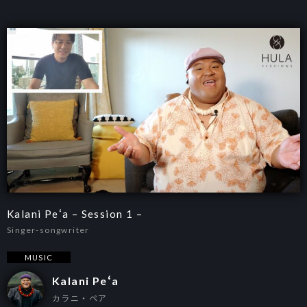
Kalani Peʻa – Session 1 –
Singer-songwriter
MUSIC
Kalani Peʻa
カラニ・ペア