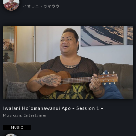
イオラニ・カマウウ
Iwalani Ho`omanawanui Apo – Session 1 –
Musician, Entertainer
MUSIC