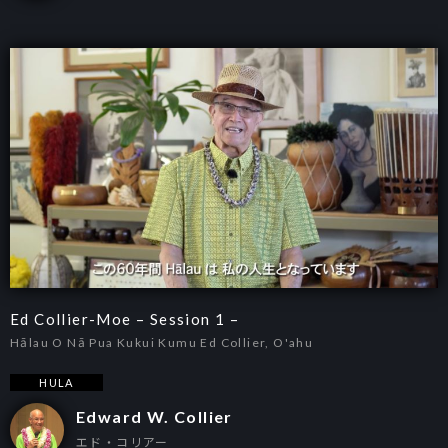
Ed Collier-Moe – Session 1 –
Hālau O Nā Pua Kukui Kumu Ed Collier, O'ahu
HULA
Edward W. Collier
エド・コリアー