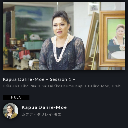
Kapua Dalire-Moe – Session 1 –
Hālau Ka Liko Pua O Kalaniākea Kumu Kapua Dalire-Moe, O'ahu
HULA
Kapua Dalire-Moe
カプア・ダリレイ-モエ