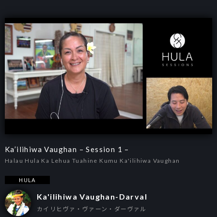
Ka’ilihiwa Vaughan – Session 1 –
Halau Hula Ka Lehua Tuahine Kumu Ka'ilihiwa Vaughan
HULA
Ka'ilihiwa Vaughan-Darval
カイリヒヴァ・ヴァーン・ダーヴァル