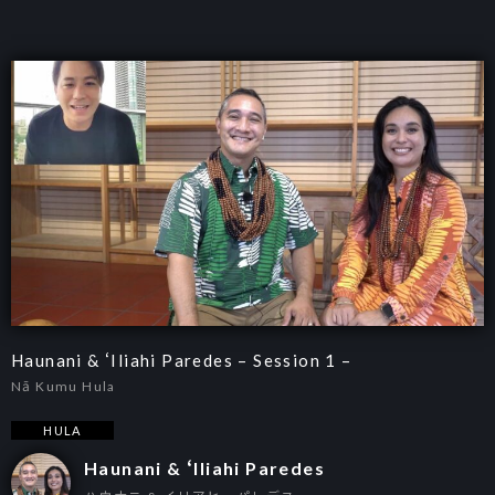
Haunani & ʻIliahi Paredes – Session 1 –
Nā Kumu Hula
HULA
Haunani & ʻIliahi Paredes