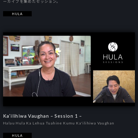
ーカイブを集めたセッション。
HULA
Ka’ilihiwa Vaughan – Session 1 –
Halau Hula Ka Lehua Tuahine Kumu Ka'ilihiwa Vaughan
HULA