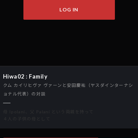
LOG IN
Hiwa02 : Family
クム カイリヒヴァ ヴァーンと安田慶祐（ヤスダインターナシ
ョナル代表）の対談
母 Ipolani、父 Palani という両親を持って
４人の子供の母として