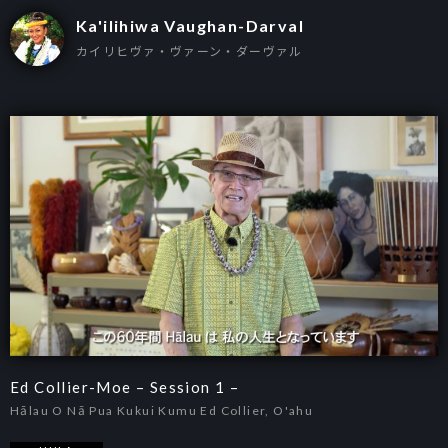
Ka'ilihiwa Vaughan-Darval
カイリヒヴァ・ヴァーン・ダーヴァル
Ed Collier-Moe – Session 1 –
Hālau O Nā Pua Kukui Kumu Ed Collier, O'ahu