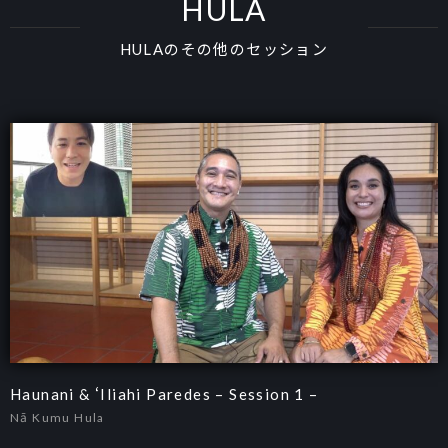
HULA
HULAのその他のセッション
Haunani & ʻIliahi Paredes – Session 1 –
Nā Kumu Hula