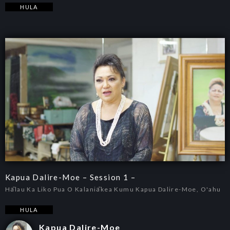
HULA
Kapua Dalire-Moe – Session 1 –
Hālau Ka Liko Pua O Kalaniākea Kumu Kapua Dalire-Moe, O'ahu
HULA
Kapua Dalire-Moe