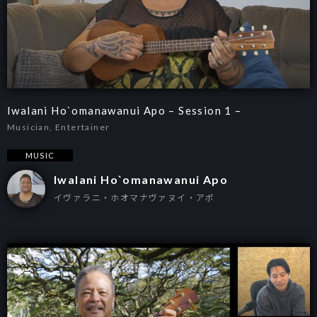
Iwalani Ho`omanawanui Apo – Session 1 –
Musician, Entertainer
MUSIC
Iwalani Ho`omanawanui Apo
イヴァラニ・ホオマナヴァヌイ・アポ