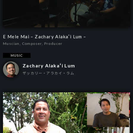
E Mele Mai – Zachary Alakaʻi Lum –
Muscian, Composer, Producer
MUSIC
Zachary Alakaʻi Lum
ザッカリー・アラカイ・ラム