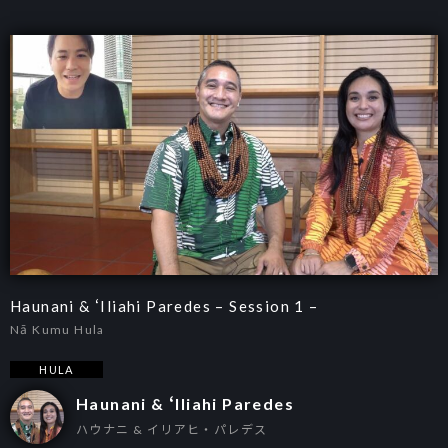
Haunani & ʻIliahi Paredes – Session 1 –
Nā Kumu Hula
HULA
Haunani & ʻIliahi Paredes
ハウナニ & イリアヒ・パレデス