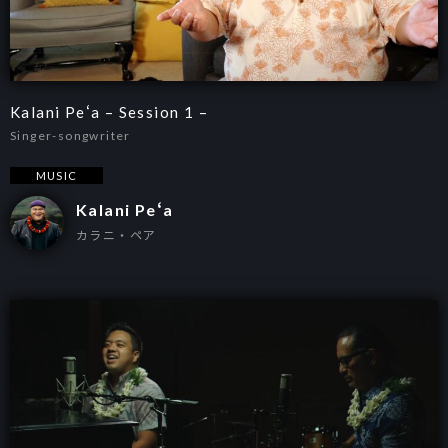
Kalani Peʻa – Session 1 –
Singer-songwriter
MUSIC
Kalani Peʻa
カラニ・ペア