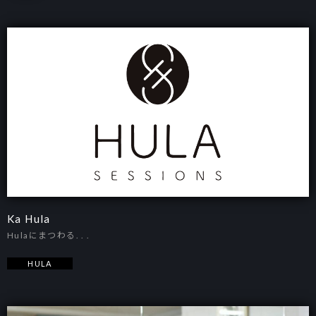
Ka Hula
Hulaにまつわる. . .
HULA