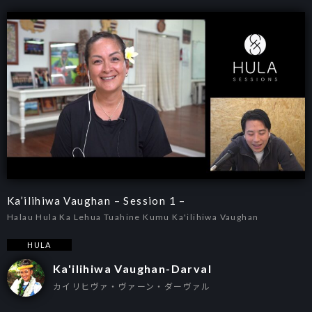
Ka’ilihiwa Vaughan – Session 1 –
Halau Hula Ka Lehua Tuahine Kumu Ka'ilihiwa Vaughan
HULA
Ka'ilihiwa Vaughan-Darval
カイリヒヴァ・ヴァーン・ダーヴァル