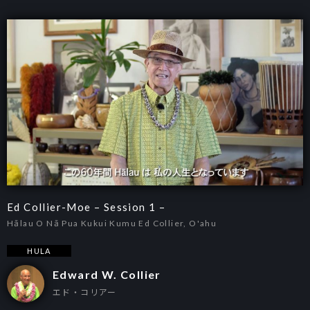
Ed Collier-Moe – Session 1 –
Hālau O Nā Pua Kukui Kumu Ed Collier, O'ahu
HULA
Edward W. Collier
エド・コリアー