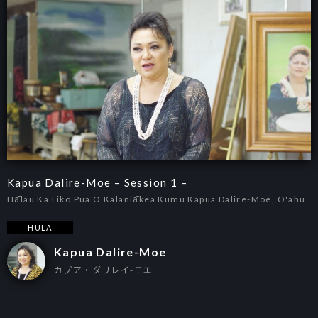
Kapua Dalire-Moe – Session 1 –
Hālau Ka Liko Pua O Kalaniākea Kumu Kapua Dalire-Moe, O'ahu
HULA
Kapua Dalire-Moe
カプア・ダリレイ-モエ