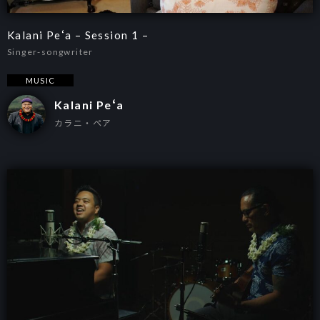
Kalani Peʻa – Session 1 –
Singer-songwriter
MUSIC
Kalani Peʻa
カラニ・ペア