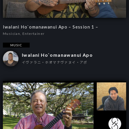
Iwalani Ho`omanawanui Apo – Session 1 –
Musician, Entertainer
MUSIC
Iwalani Ho`omanawanui Apo
イヴァラニ・ホオマナヴァヌイ・アポ