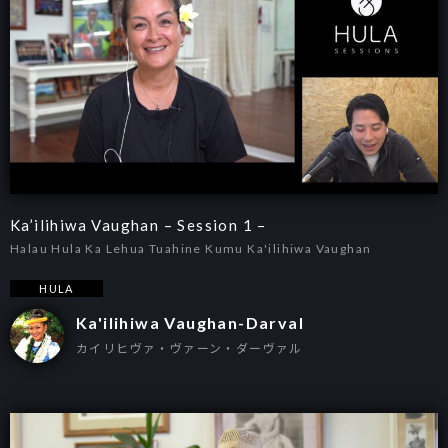
Ka’ilihiwa Vaughan – Session 1 –
Halau Hula Ka Lehua Tuahine Kumu Ka'ilihiwa Vaughan
HULA
Ka'ilihiwa Vaughan-Darval
カイリヒヴァ・ヴァーン・ダーヴァル