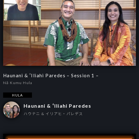
Haunani & ʻIliahi Paredes – Session 1 –
Nā Kumu Hula
HULA
Haunani & ʻIliahi Paredes
ハウナニ & イリアヒ・パレデス