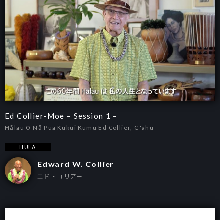
Ed Collier-Moe – Session 1 –
Hālau O Nā Pua Kukui Kumu Ed Collier, O'ahu
HULA
Edward W. Collier
エド・コリアー