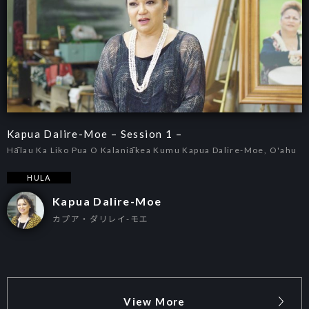
Kapua Dalire-Moe – Session 1 –
Hālau Ka Liko Pua O Kalaniākea Kumu Kapua Dalire-Moe, O'ahu
HULA
Kapua Dalire-Moe
カプア・ダリレイ-モエ
View More