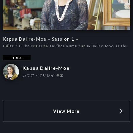
Kapua Dalire-Moe – Session 1 –
Hālau Ka Liko Pua O Kalaniākea Kumu Kapua Dalire-Moe, O'ahu
HULA
Kapua Dalire-Moe
カプア・ダリレイ-モエ
View More