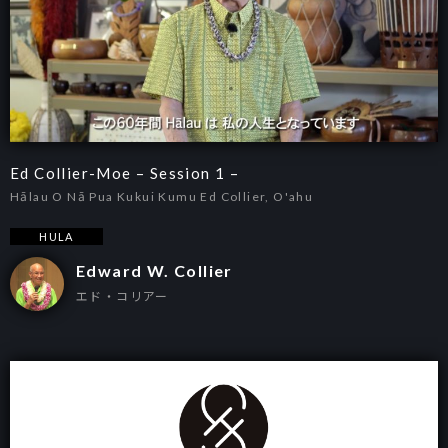
Ed Collier-Moe – Session 1 –
Hālau O Nā Pua Kukui Kumu Ed Collier, O'ahu
HULA
Edward W. Collier
エド・コリアー