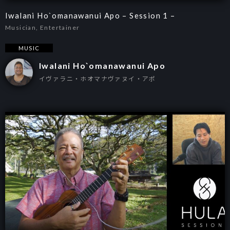
Iwalani Ho`omanawanui Apo – Session 1 –
Musician, Entertainer
MUSIC
Iwalani Ho`omanawanui Apo
イヴァラニ・ホオマナヴァヌイ・アポ