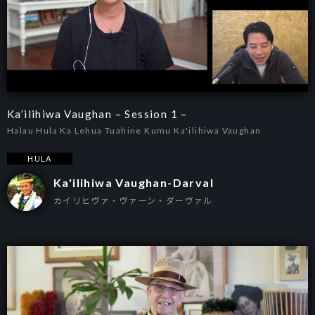
Ka’ilihiwa Vaughan – Session 1 –
Halau Hula Ka Lehua Tuahine Kumu Ka'ilihiwa Vaughan
HULA
Ka'ilihiwa Vaughan-Darval
カイリヒヴァ・ヴァーン・ダーヴァル