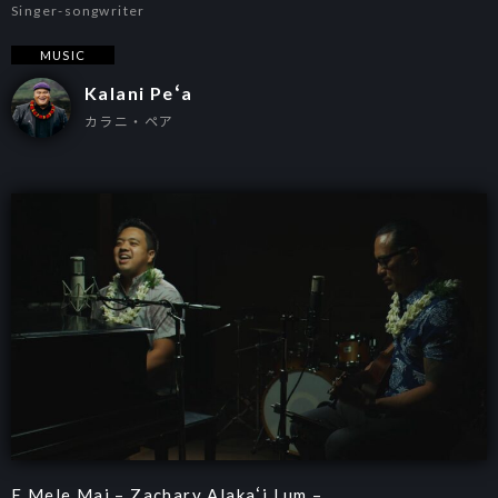
Singer-songwriter
MUSIC
Kalani Peʻa
カラニ・ペア
E Mele Mai – Zachary Alakaʻi Lum –