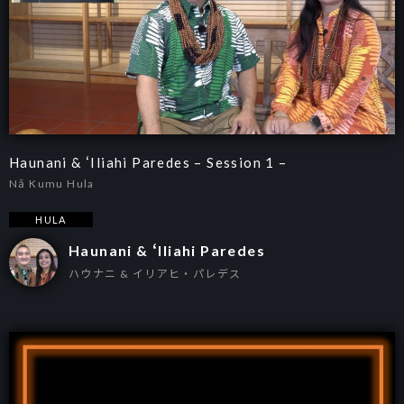
Haunani & ʻIliahi Paredes – Session 1 –
Nā Kumu Hula
HULA
Haunani & ʻIliahi Paredes
ハウナニ & イリアヒ・パレデス