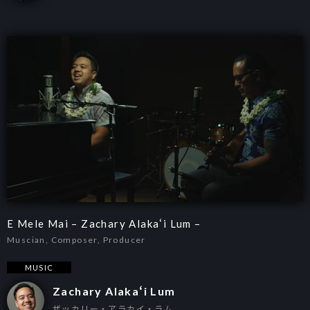
E Mele Mai – Zachary Alakaʻi Lum –
Muscian, Composer, Producer
MUSIC
Zachary Alakaʻi Lum
ザッカリー・アラカイ・ラム