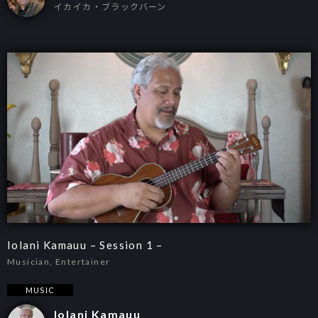
イカイカ・ブラックバーン
Iolani Kamauu – Session 1 –
Musician, Entertainer
MUSIC
Iolani Kamauu