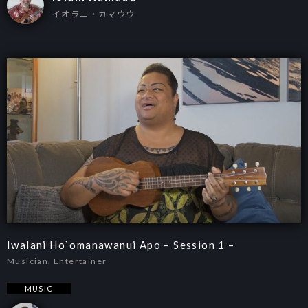
イオラニ・カマウウ
Iwalani Ho`omanawanui Apo – Session 1 –
Musician, Entertainer
MUSIC