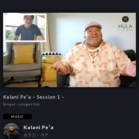
Kalani Peʻa – Session 1 –
Singer-songwriter
MUSIC
Kalani Peʻa
カラニ・ペア