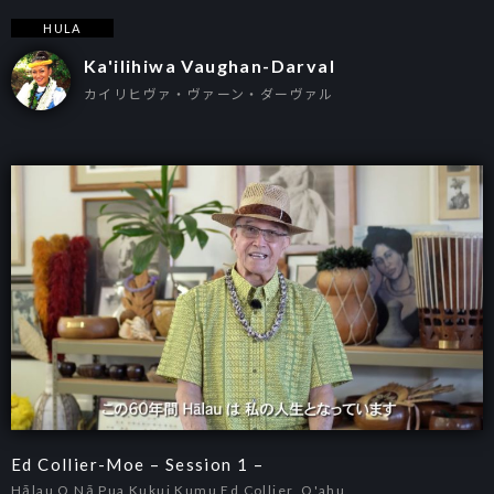
HULA
Ka'ilihiwa Vaughan-Darval
カイリヒヴァ・ヴァーン・ダーヴァル
Ed Collier-Moe – Session 1 –
Hālau O Nā Pua Kukui Kumu Ed Collier, O'ahu