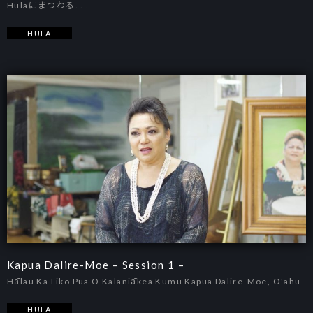
Hulaにまつわる. . .
HULA
Kapua Dalire-Moe – Session 1 –
Hālau Ka Liko Pua O Kalaniākea Kumu Kapua Dalire-Moe, O'ahu
HULA