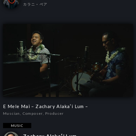
カラニ・ペア
E Mele Mai – Zachary Alakaʻi Lum –
Muscian, Composer, Producer
MUSIC
Zachary Alakaʻi Lum