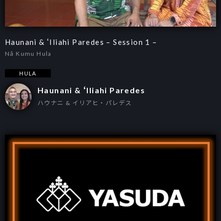
Haunani & ʻIliahi Paredes – Session 1 –
Nā Kumu Hula
HULA
Haunani & ʻIliahi Paredes
ハウナニ & イリアヒ・パレデス