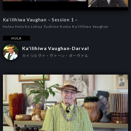
Ka’ilihiwa Vaughan – Session 1 –
Halau Hula Ka Lehua Tuahine Kumu Ka'ilihiwa Vaughan
HULA
Ka'ilihiwa Vaughan-Darval
カイリヒヴァ・ヴァーン・ダーヴァル