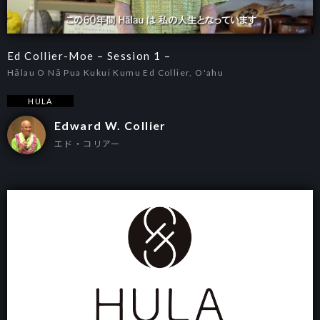
Ed Collier-Moe – Session 1 –
Hālau O Nā Pua Kukui Kumu Ed Collier, O'ahu
HULA
Edward W. Collier
エド・コリアー