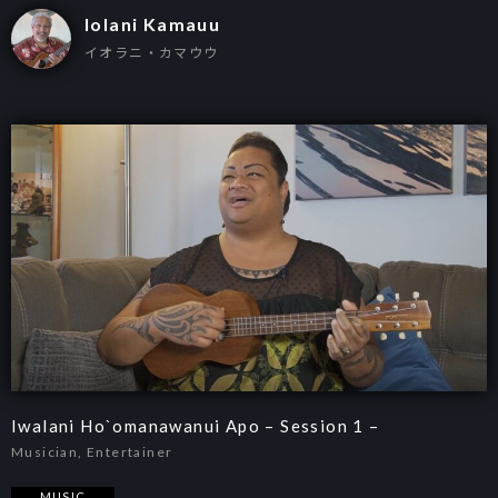
Iolani Kamauu
イオラニ・カマウウ
Iwalani Ho`omanawanui Apo – Session 1 –
Musician, Entertainer
MUSIC