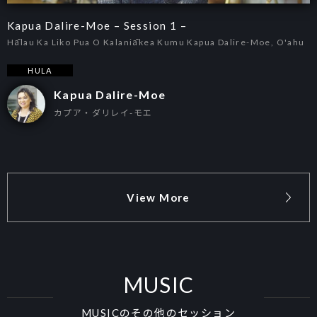
Kapua Dalire-Moe – Session 1 –
Hālau Ka Liko Pua O Kalaniākea Kumu Kapua Dalire-Moe, O'ahu
HULA
Kapua Dalire-Moe
カプア・ダリレイ-モエ
View More
MUSIC
MUSICのその他のセッション