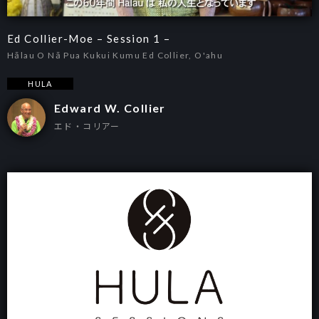
Ed Collier-Moe – Session 1 –
Hālau O Nā Pua Kukui Kumu Ed Collier, O'ahu
HULA
Edward W. Collier
エド・コリアー