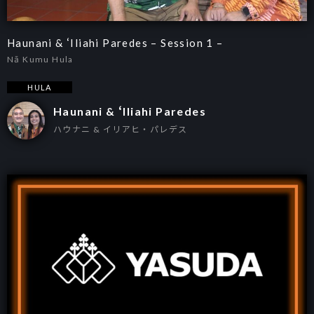
Haunani & ʻIliahi Paredes – Session 1 –
Nā Kumu Hula
HULA
Haunani & ʻIliahi Paredes
ハウナニ & イリアヒ・パレデス