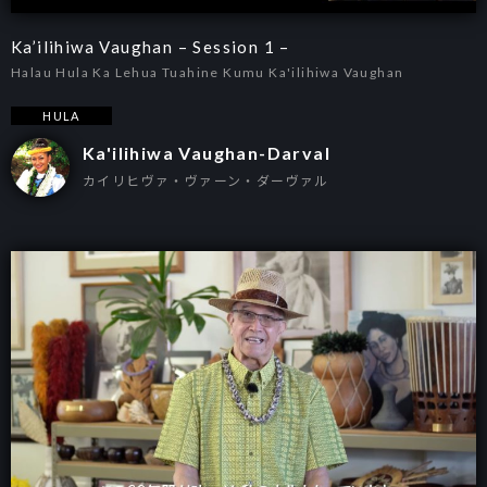
Ka’ilihiwa Vaughan – Session 1 –
Halau Hula Ka Lehua Tuahine Kumu Ka'ilihiwa Vaughan
HULA
Ka'ilihiwa Vaughan-Darval
カイリヒヴァ・ヴァーン・ダーヴァル