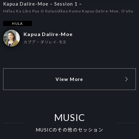
Kapua Dalire-Moe – Session 1 –
Hālau Ka Liko Pua O Kalaniākea Kumu Kapua Dalire-Moe, O'ahu
HULA
Kapua Dalire-Moe
カプア・ダリレイ-モエ
View More
MUSIC
MUSICのその他のセッション