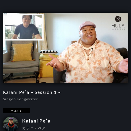
Kalani Peʻa – Session 1 –
Singer-songwriter
MUSIC
Kalani Peʻa
カラニ・ペア