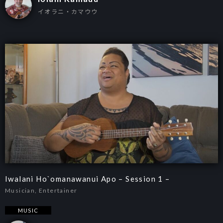
イオラニ・カマウウ
Iwalani Ho`omanawanui Apo – Session 1 –
Musician, Entertainer
MUSIC